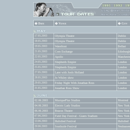
� Date
� Venue
� City
17.05.2003
Olympia Theatre
Dublin
18.05.2003
Olympia Theatre
Dublin
19.05.2003
Waterfront
Belfast
21.05.2003
Corn Exchange
Edinburgh
22.05.2003
Apollo
Mancheste
24.05.2003
Shepherds Empire
London
25.05.2003
Shepherds Empire
London
27.05.2003
Later with Jools Holland
London
28.05.2003
Jo Whiley show
London
29.05.2003
Friday Night With Jonathan Ross
London
31.05.2003
Jonathan Ross Show
London
02.06.2003
MusiquePlus Studios
Montreal
04.06.2003
Electric Lady Studios
New York
06.06.2003
Beacon Theatre
New York
07.06.2003
Field Day Festival - Giants Stadium
New York
13.06.2003
Hultsfred Festival
Hultsfred
20.06.2003
Southside Festival
Neuhausen