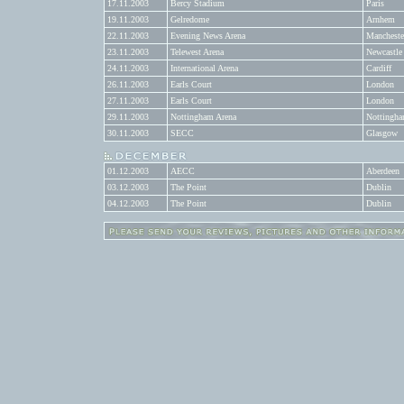
17.11.2003
Bercy Stadium
Paris
19.11.2003
Gelredome
Arnhem
22.11.2003
Evening News Arena
Mancheste
23.11.2003
Telewest Arena
Newcastle
24.11.2003
International Arena
Cardiff
26.11.2003
Earls Court
London
27.11.2003
Earls Court
London
29.11.2003
Nottingham Arena
Nottingh
30.11.2003
SECC
Glasgow
01.12.2003
AECC
Aberdeen
03.12.2003
The Point
Dublin
04.12.2003
The Point
Dublin