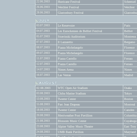
22.06.2003
Hurricane Festival
Scheessel
26.06.2003
Werchter Festival
Werchter
28.06.2003
Glastonbury Festival
Glastonbu
03.07.2003
Le Reservoire
Paris
04.07.2003
Les Eurockennes de Belfort Festival
Belfort
05.07.2003
Stravinski Auditorium
Montreux
07.07.2003
Il Lazzaretto
Bergamo
08.07.2003
Piazza Michelangelo
Florence
09.07.2003
Piazza Michelangelo
Florence
11.07.2003
Piazza Castello
Ferrara
12.07.2003
Piazza Castello
Ferrara
14.07.2003
Nimes Arena
Nimes
16.07.2003
Las Ventas
Madrid
02.08.2003
WTC Open Air Stadium
Osaka
03.08.2003
Chiba Marine Stadium
Tokyo
13.08.2003
Tweeter Center
Boston
15.08.2003
Parc Jean Drapeau
Montreal
18.08.2003
Tweeter Center
Camden
20.08.2003
Merriweather Post Pavillion
Columbia
21.08.2003
Blossom Music Center
Cuyahoga 
23.08.2003
Alpine Valley Music Theatre
East Troy
24.08.2003
UMB Bank Pavilion
Maryland 