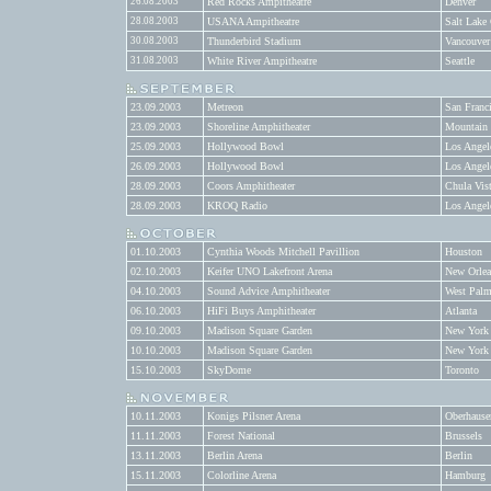
26.08.2003
Red Rocks Ampitheatre
Denver
28.08.2003
USANA Ampitheatre
Salt Lake
30.08.2003
Thunderbird Stadium
Vancouver
31.08.2003
White River Ampitheatre
Seattle
23.09.2003
Metreon
San Franc
23.09.2003
Shoreline Amphitheater
Mountain
25.09.2003
Hollywood Bowl
Los Angel
26.09.2003
Hollywood Bowl
Los Angel
28.09.2003
Coors Amphitheater
Chula Vis
28.09.2003
KROQ Radio
Los Angel
01.10.2003
Cynthia Woods Mitchell Pavillion
Houston
02.10.2003
Keifer UNO Lakefront Arena
New Orlea
04.10.2003
Sound Advice Amphitheater
West Palm
06.10.2003
HiFi Buys Amphitheater
Atlanta
09.10.2003
Madison Square Garden
New York
10.10.2003
Madison Square Garden
New York
15.10.2003
SkyDome
Toronto
10.11.2003
Konigs Pilsner Arena
Oberhause
11.11.2003
Forest National
Brussels
13.11.2003
Berlin Arena
Berlin
15.11.2003
Colorline Arena
Hamburg